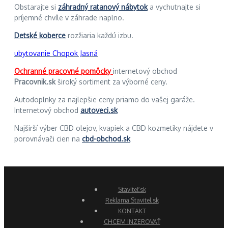
Obstarajte si
záhradný ratanový nábytok
a vychutnajte si
príjemné chvíle v záhrade naplno.
Detské koberce
rozžiaria každú izbu.
ubytovanie Chopok Jasná
Ochranné pracovné pomôcky
internetový obchod
Pracovnik.sk
široký sortiment za výborné ceny.
Autodoplnky za najlepšie ceny priamo do vašej garáže.
Internetový obchod
autoveci.sk
Najširší výber CBD olejov, kvapiek a CBD kozmetiky nájdete v
porovnávači cien na
cbd-obchod.sk
Staviteľ.sk
Reklama Stavitel.sk
KONTAKT
CHCEM INZEROVAŤ