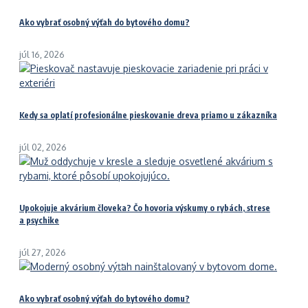
Ako vybrať osobný výťah do bytového domu?
júl 16, 2026
Kedy sa oplatí profesionálne pieskovanie dreva priamo u zákazníka
júl 02, 2026
Upokojuje akvárium človeka? Čo hovoria výskumy o rybách, strese
a psychike
júl 27, 2026
Ako vybrať osobný výťah do bytového domu?