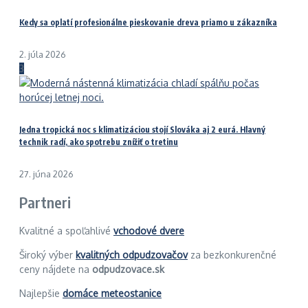
Kedy sa oplatí profesionálne pieskovanie dreva priamo u zákazníka
2. júla 2026
3
Jedna tropická noc s klimatizáciou stojí Slováka aj 2 eurá. Hlavný
technik radí, ako spotrebu znížiť o tretinu
27. júna 2026
Partneri
Kvalitné a spoľahlivé
vchodové dvere
Široký výber
kvalitných odpudzovačov
za bezkonkurenčné
ceny nájdete na
odpudzovace.sk
Najlepšie
domáce meteostanice