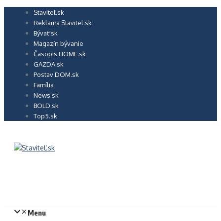
Preskočiť
Staviteľ.sk
na
Reklama Stavitel.sk
obsah
Bývať.sk
Magazín bývanie
Časopis HOME.sk
GAZDA.sk
Postav DOM.sk
Família
News.sk
BOLD.sk
Top5.sk
Menu