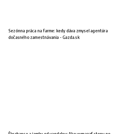
Sezónna práca na farme: kedy dáva zmysel agentúra
dočasného zamestnávania - Gazda.sk
Škrabance a jamky od vandalov: Ako vymazať stopy po