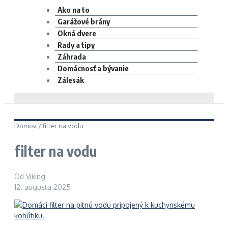
Ako na to
Garážové brány
Okná dvere
Rady a tipy
Záhrada
Domácnosť a bývanie
Zálesák
Domov
/
filter na vodu
filter na vodu
Od
Viking
12. augusta 2025