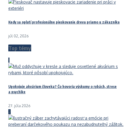
Kedy sa oplatí profesionálne pieskovanie dreva priamo u zákazníka
júl 02, 2026
Top témy
1
Upokojuje akvárium človeka? Čo hovoria výskumy o rybách, strese
a psychike
27. júla 2026
2