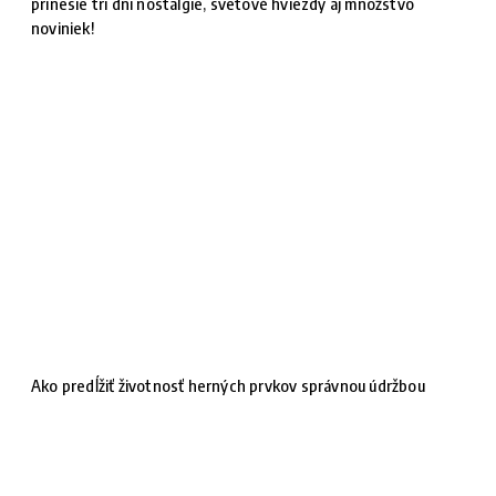
prinesie tri dni nostalgie, svetové hviezdy aj množstvo
noviniek!
Ako predĺžiť životnosť herných prvkov správnou údržbou