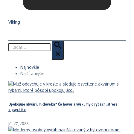
Viking
Hľadať:
Najnovšie
Najčítanejšie
Upokojuje akvárium človeka? Čo hovoria výskumy o rybách, strese
a psychike
júl 27, 2026