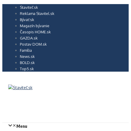
Preskočiť
Staviteľ.sk
na
Reklama Stavitel.sk
obsah
Bývať.sk
Magazín bývanie
Časopis HOME.sk
GAZDA.sk
Postav DOM.sk
Família
News.sk
BOLD.sk
Top5.sk
Menu