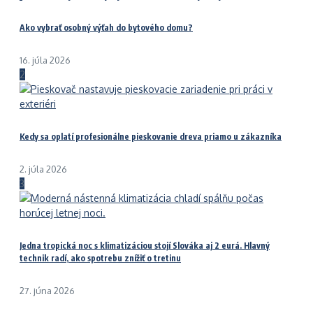
Ako vybrať osobný výťah do bytového domu?
16. júla 2026
2
Kedy sa oplatí profesionálne pieskovanie dreva priamo u zákazníka
2. júla 2026
3
Jedna tropická noc s klimatizáciou stojí Slováka aj 2 eurá. Hlavný
technik radí, ako spotrebu znížiť o tretinu
27. júna 2026