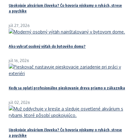
Upokojuje akvárium človeka? Čo hovoria výskumy o rybách, strese
a psychike
júl 27, 2026
Ako vybrať osobný výťah do bytového domu?
júl 16, 2026
Kedy sa oplatí profesionálne pieskovanie dreva priamo u zákazníka
júl 02, 2026
Upokojuje akvárium človeka? Čo hovoria výskumy o rybách, strese
a psychike