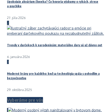
Upokojuje akvárium človeka? Čo hovoria výskumy o rybách, strese
a psychike
27. júla 2026
2
Trendy v darčekoch k narodeninám: materiálne dary sú už dávno out
6. januára 2026
3
Moderné brány pre každého: keď sa technológia spája s pohodlím a
bezpečnosťou
29. októbra 2025
Vyberáme pre vás
1