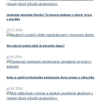
Upokojuje akvárium človeka? Čo hovoria výskumy o rybách, strese
a psychike
júl 27, 2026
Ako vybrať osobný výťah do bytového domu?
júl 16, 2026
Kedy sa oplatí profesionálne pieskovanie dreva priamo u zákazníka
júl 02, 2026