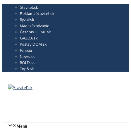
Preskočiť
Staviteľ.sk
na
Reklama Stavitel.sk
obsah
Bývať.sk
Magazín bývanie
Časopis HOME.sk
GAZDA.sk
Postav DOM.sk
Família
News.sk
BOLD.sk
Top5.sk
Menu