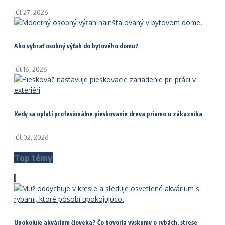
júl 27, 2026
Ako vybrať osobný výťah do bytového domu?
júl 16, 2026
Kedy sa oplatí profesionálne pieskovanie dreva priamo u zákazníka
júl 02, 2026
Top témy
1
Upokojuje akvárium človeka? Čo hovoria výskumy o rybách, strese