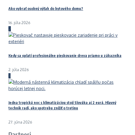
Ako vybrať osobný výťah do bytového domu?
16. júla 2026
2
Kedy sa oplatí profesionálne pieskovanie dreva priamo u zákazníka
2. júla 2026
3
Jedna tropická noc s klimatizáciou stojí Slováka aj 2 eurá. Hlavný
technik radí, ako spotrebu znížiť o tretinu
27. júna 2026
Partneri