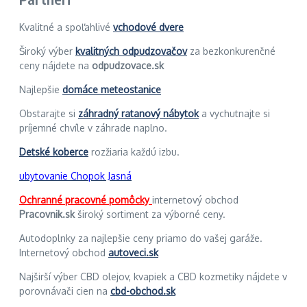
Kvalitné a spoľahlivé
vchodové dvere
Široký výber
kvalitných odpudzovačov
za bezkonkurenčné
ceny nájdete na
odpudzovace.sk
Najlepšie
domáce meteostanice
Obstarajte si
záhradný ratanový nábytok
a vychutnajte si
príjemné chvíle v záhrade naplno.
Detské koberce
rozžiaria každú izbu.
ubytovanie Chopok Jasná
Ochranné pracovné pomôcky
internetový obchod
Pracovnik.sk
široký sortiment za výborné ceny.
Autodoplnky za najlepšie ceny priamo do vašej garáže.
Internetový obchod
autoveci.sk
Najširší výber CBD olejov, kvapiek a CBD kozmetiky nájdete v
porovnávači cien na
cbd-obchod.sk