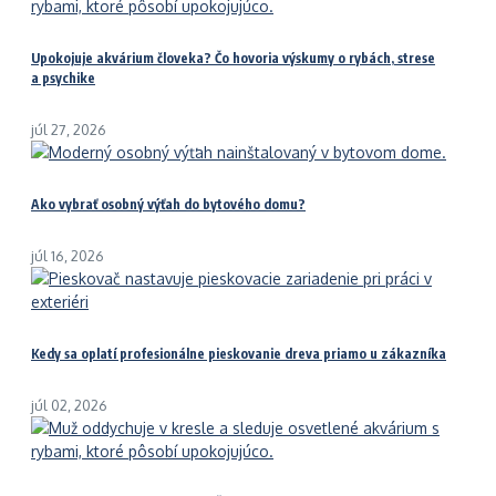
Upokojuje akvárium človeka? Čo hovoria výskumy o rybách, strese
a psychike
júl 27, 2026
Ako vybrať osobný výťah do bytového domu?
júl 16, 2026
Kedy sa oplatí profesionálne pieskovanie dreva priamo u zákazníka
júl 02, 2026