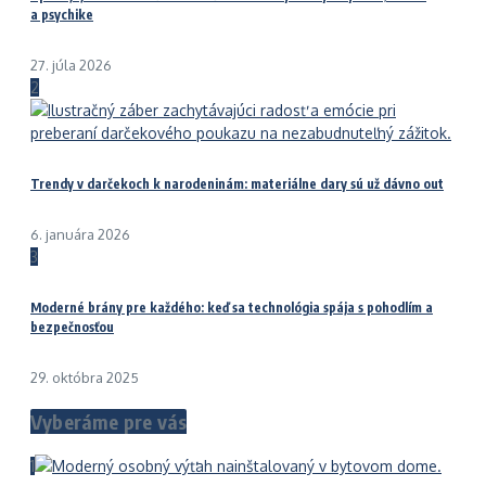
a psychike
27. júla 2026
2
Trendy v darčekoch k narodeninám: materiálne dary sú už dávno out
6. januára 2026
3
Moderné brány pre každého: keď sa technológia spája s pohodlím a
bezpečnosťou
29. októbra 2025
Vyberáme pre vás
1