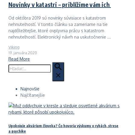
Novinky v katastri – priblížime vám ich
Od októbra 2019 sú novinky súvisiace s katastrom
nehnuteľností. V tomto článku sa zameriame na tie
najdôležitejšie, ktoré ovplyvnia prácu s katastrom
nehnuteľností. Elektronický návrh na uskutočnenie ...
Viking
19. januára 2020
Read More
Hľadať:
Najnovšie
Najčítanejšie
Upokojuje akvárium človeka? Čo hovoria výskumy o rybách, strese
a psychike