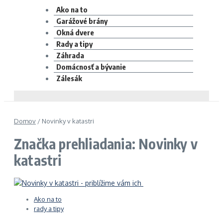
Ako na to
Garážové brány
Okná dvere
Rady a tipy
Záhrada
Domácnosť a bývanie
Zálesák
Domov
/
Novinky v katastri
Značka prehliadania: Novinky v
katastri
Ako na to
rady a tipy