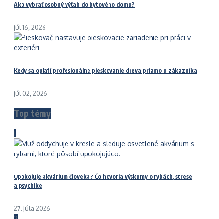
Ako vybrať osobný výťah do bytového domu?
júl 16, 2026
Kedy sa oplatí profesionálne pieskovanie dreva priamo u zákazníka
júl 02, 2026
Top témy
1
Upokojuje akvárium človeka? Čo hovoria výskumy o rybách, strese
a psychike
27. júla 2026
2