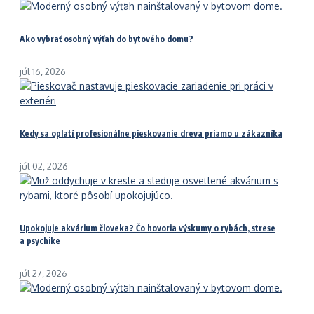
Ako vybrať osobný výťah do bytového domu?
júl 16, 2026
Kedy sa oplatí profesionálne pieskovanie dreva priamo u zákazníka
júl 02, 2026
Upokojuje akvárium človeka? Čo hovoria výskumy o rybách, strese
a psychike
júl 27, 2026