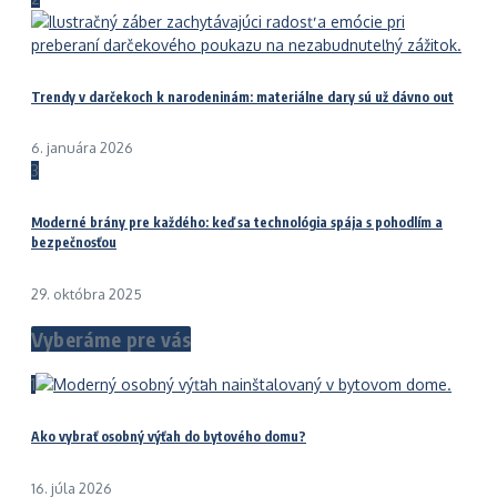
Trendy v darčekoch k narodeninám: materiálne dary sú už dávno out
6. januára 2026
3
Moderné brány pre každého: keď sa technológia spája s pohodlím a
bezpečnosťou
29. októbra 2025
Vyberáme pre vás
1
Ako vybrať osobný výťah do bytového domu?
16. júla 2026