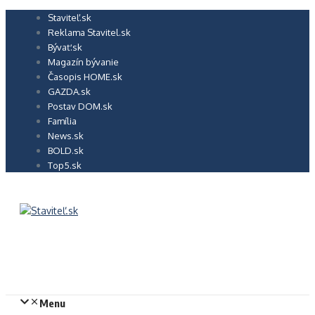
Preskočiť
Staviteľ.sk
na
Reklama Stavitel.sk
obsah
Bývať.sk
Magazín bývanie
Časopis HOME.sk
GAZDA.sk
Postav DOM.sk
Família
News.sk
BOLD.sk
Top5.sk
Menu