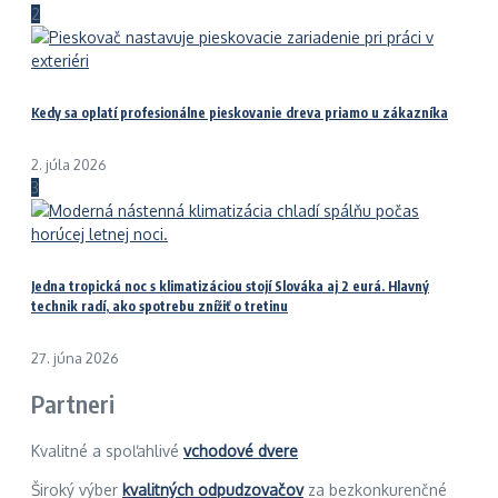
2
Kedy sa oplatí profesionálne pieskovanie dreva priamo u zákazníka
2. júla 2026
3
Jedna tropická noc s klimatizáciou stojí Slováka aj 2 eurá. Hlavný
technik radí, ako spotrebu znížiť o tretinu
27. júna 2026
Partneri
Kvalitné a spoľahlivé
vchodové dvere
Široký výber
kvalitných odpudzovačov
za bezkonkurenčné