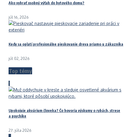
Ako vybrať osobný výťah do bytového domu?
júl 16, 2026
Kedy sa oplatí profesionálne pieskovanie dreva priamo u zákazníka
júl 02, 2026
Top témy
1
Upokojuje akvárium človeka? Čo hovoria výskumy o rybách, strese
a psychike
27. júla 2026
2