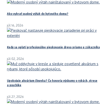
Ako vybrať osobný výťah do bytového domu?
júl 16, 2026
Kedy sa oplatí profesionálne pieskovanie dreva priamo u zákazníka
júl 02, 2026
Upokojuje akvárium človeka? Čo hovoria výskumy o rybách, strese
a psychike
júl 27, 2026