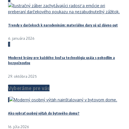
Trendy v darčekoch k narodeninám: materiálne dary sú už dávno out
6. januára 2026
3
Moderné brány pre každého: keď sa technológia spája s pohodlím a
bezpečnosťou
29. októbra 2025
Vyberáme pre vás
1
Ako vybrať osobný výťah do bytového domu?
16. júla 2026