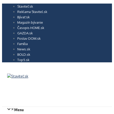
Preskočiť
Staviteľ.sk
na
Reklama Stavitel.sk
obsah
Bývať.sk
Magazín bývanie
Časopis HOME.sk
GAZDA.sk
Postav DOM.sk
Família
News.sk
BOLD.sk
Top5.sk
Menu