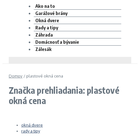
Ako na to
Garážové brány
Okná dvere
Rady a tipy
Záhrada
Domácnosť a bývanie
Zálesák
Domov
/
plastové okná cena
Značka prehliadania: plastové
okná cena
okná dvere
rady a tipy