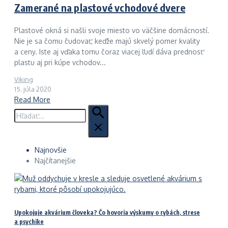
Zamerané na plastové vchodové dvere
Plastové okná si našli svoje miesto vo väčšine domácností.
Nie je sa čomu čudovať, keďže majú skvelý pomer kvality
a ceny. Iste aj vďaka tomu čoraz viacej ľudí dáva prednosť
plastu aj pri kúpe vchodov...
Viking
15. júla 2020
Read More
Hľadať:
Najnovšie
Najčítanejšie
Upokojuje akvárium človeka? Čo hovoria výskumy o rybách, strese
a psychike