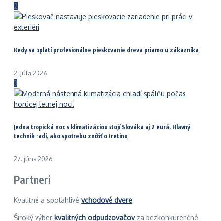
2
Kedy sa oplatí profesionálne pieskovanie dreva priamo u zákazníka
2. júla 2026
3
Jedna tropická noc s klimatizáciou stojí Slováka aj 2 eurá. Hlavný
technik radí, ako spotrebu znížiť o tretinu
27. júna 2026
Partneri
Kvalitné a spoľahlivé
vchodové dvere
Široký výber
kvalitných odpudzovačov
za bezkonkurenčné