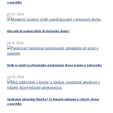
a psychike
júl 27, 2026
Ako vybrať osobný výťah do bytového domu?
júl 16, 2026
Kedy sa oplatí profesionálne pieskovanie dreva priamo u zákazníka
júl 02, 2026
Upokojuje akvárium človeka? Čo hovoria výskumy o rybách, strese
a psychike