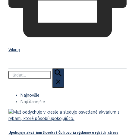
Viking
Hľadať:
Najnovšie
Najčítanejšie
Upokojuje akvárium človeka? Čo hovoria výskumy o rybách, strese