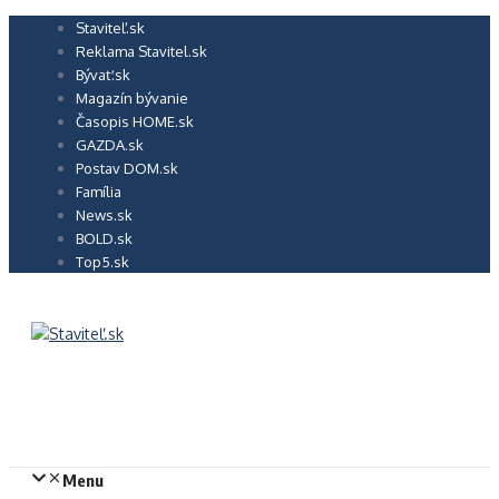
Preskočiť
Staviteľ.sk
na
Reklama Stavitel.sk
obsah
Bývať.sk
Magazín bývanie
Časopis HOME.sk
GAZDA.sk
Postav DOM.sk
Família
News.sk
BOLD.sk
Top5.sk
Menu