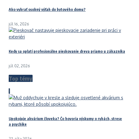
Ako vybrať osobný výťah do bytového domu?
júl 16, 2026
Kedy sa oplatí profesionálne pieskovanie dreva priamo u zákazníka
júl 02, 2026
Top témy
1
Upokojuje akvárium človeka? Čo hovoria výskumy o rybách, strese
a psychike
27. júla 2026