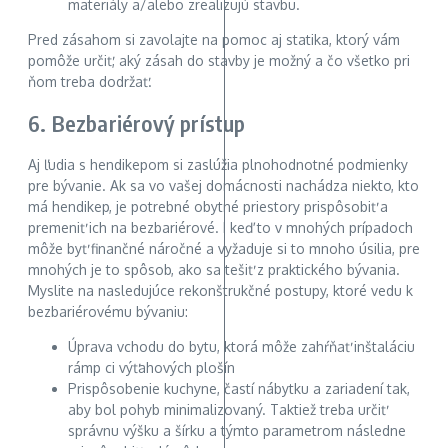
materiály a/alebo zrealizujú stavbu.
Pred zásahom si zavolajte na pomoc aj statika, ktorý vám
pomôže určiť, aký zásah do stavby je možný a čo všetko pri
ňom treba dodržať.
6. Bezbariérový prístup
Aj ľudia s hendikepom si zaslúžia plnohodnotné podmienky
pre bývanie. Ak sa vo vašej domácnosti nachádza niekto, kto
má hendikep, je potrebné obytné priestory prispôsobiť a
premeniť ich na bezbariérové. I keď to v mnohých prípadoch
môže byť finančné náročné a vyžaduje si to mnoho úsilia, pre
mnohých je to spôsob, ako sa tešiť z praktického bývania.
Myslite na nasledujúce rekonštrukčné postupy, ktoré vedu k
bezbariérovému bývaniu:
Úprava vchodu do bytu, ktorá môže zahŕňať inštaláciu
rámp ci výťahových plošín
Prispôsobenie kuchyne, častí nábytku a zariadení tak,
aby bol pohyb minimalizovaný. Taktiež treba určiť
správnu výšku a šírku a týmto parametrom následne