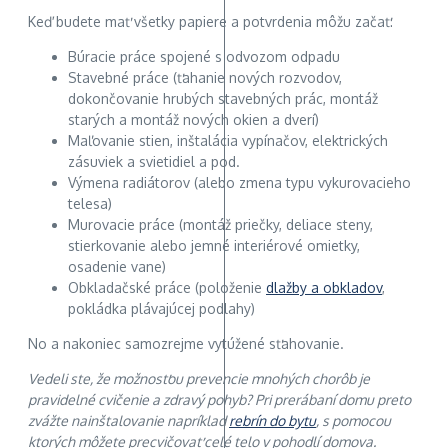
Keď budete mať všetky papiere a potvrdenia môžu začať:
Búracie práce spojené s odvozom odpadu
Stavebné práce (ťahanie nových rozvodov,
dokončovanie hrubých stavebných prác, montáž
starých a montáž nových okien a dverí)
Maľovanie stien, inštalácia vypínačov, elektrických
zásuviek a svietidiel a pod.
Výmena radiátorov (alebo zmena typu vykurovacieho
telesa)
Murovacie práce (montáž priečky, deliace steny,
stierkovanie alebo jemné interiérové omietky,
osadenie vane)
Obkladačské práce (položenie
dlažby a obkladov
,
pokládka plávajúcej podlahy)
No a nakoniec samozrejme vytúžené sťahovanie.
Vedeli ste, že možnosťou prevencie mnohých chorôb je
pravidelné cvičenie a zdravý pohyb? Pri prerábaní domu preto
zvážte nainštalovanie napríklad
rebrín do bytu
, s pomocou
ktorých môžete precvičovať celé telo v pohodlí domova.