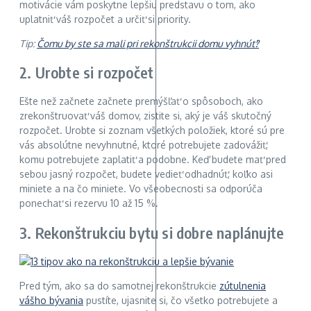
motivácie vám poskytne lepšiu predstavu o tom, ako
uplatniť váš rozpočet a určiť si priority.
Tip:
Čomu by ste sa mali pri rekonštrukcii domu vyhnúť?
2. Urobte si rozpočet
Ešte než začnete začnete premýšľať o spôsoboch, ako
zrekonštruovať váš domov, zistite si, aký je váš skutočný
rozpočet. Urobte si zoznam všetkých položiek, ktoré sú pre
vás absolútne nevyhnutné, ktoré potrebujete zadovážiť,
komu potrebujete zaplatiť a podobne. Keď budete mať pred
sebou jasný rozpočet, budete vedieť odhadnúť, koľko asi
miniete a na čo miniete. Vo všeobecnosti sa odporúča
ponechať si rezervu 10 až 15 %.
3. Rekonštrukciu bytu si dobre naplánujte
Pred tým, ako sa do samotnej rekonštrukcie
zútulnenia
vášho bývania
pustíte, ujasnite si, čo všetko potrebujete a