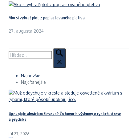
Ako si vybrať plot z poplastovaného pletiva
27. augusta 2024
Hľadať:
Najnovšie
Najčítanejšie
Upokojuje akvárium človeka? Čo hovoria výskumy o rybách, strese
a psychike
júl 27, 2026