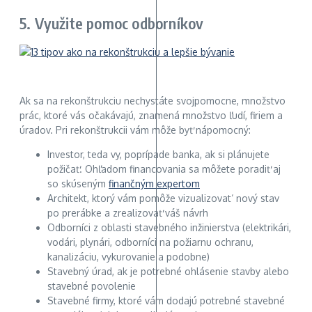
5. Využite pomoc odborníkov
Ak sa na rekonštrukciu nechystáte svojpomocne, množstvo
prác, ktoré vás očakávajú, znamená množstvo ľudí, firiem a
úradov. Pri rekonštrukcii vám môže byť nápomocný:
Investor, teda vy, poprípade banka, ak si plánujete
požičať. Ohľadom financovania sa môžete poradiť aj
so skúseným
finančným expertom
Architekt, ktorý vám pomôže vizualizovat‘ nový stav
po prerábke a zrealizovať váš návrh
Odborníci z oblasti stavebného inžinierstva (elektrikári,
vodári, plynári, odborníci na požiarnu ochranu,
kanalizáciu, vykurovanie a podobne)
Stavebný úrad, ak je potrebné ohlásenie stavby alebo
stavebné povolenie
Stavebné firmy, ktoré vám dodajú potrebné stavebné