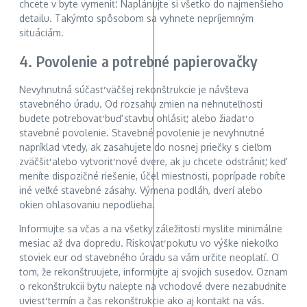
chcete v byte vymeniť. Naplánujte si všetko do najmenšieho
detailu. Takýmto spôsobom sa vyhnete nepríjemným
situáciám.
4. Povolenie a potrebné papierovačky
Nevyhnutná súčasť väčšej rekonštrukcie je návšteva
stavebného úradu. Od rozsahu zmien na nehnuteľnosti
budete potrebovať buď stavbu ohlásiť, alebo žiadať o
stavebné povolenie. Stavebné povolenie je nevyhnutné
napríklad vtedy, ak zasahujete do nosnej priečky s cieľom
zväčšiť alebo vytvoriť nové dvere, ak ju chcete odstrániť, keď
meníte dispozičné riešenie, účel miestnosti, poprípade robíte
iné veľké stavebné zásahy. Výmena podláh, dverí alebo
okien ohlasovaniu nepodlieha.
Informujte sa včas a na všetky záležitosti myslite minimálne
mesiac až dva dopredu. Riskovať pokutu vo výške niekoľko
stoviek eur od stavebného úradu sa vám určite neoplatí. O
tom, že rekonštruujete, informujte aj svojich susedov. Oznam
o rekonštrukcii bytu nalepte na vchodové dvere nezabudnite
uviesť termín a čas rekonštrukcie ako aj kontakt na vás.