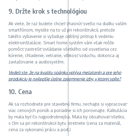
9. Držte krok s technológiou
Ak viete, že raz budete chcieť zhasnúť svetlo na diaľku vaším
smartfónom, myslite na to už pri rekonštrukcií, pretože
takéto vybavenie si vyžaduje odlišný prístup k vedeniu
elektroinštalácie. Smart home systém vám však môže
pomôcť zastrešiť ovládanie všetkého od osvetlenia cez
kúrenie, chladenie, vetranie, vlhkosť vzduchu, dokonca aj
zavlažovanie a audiosystém.
Vedeli ste, že na kvalitu spánku vplýva melatonín a pre jeho
produkciu je najlepšie úplne zatemnenie izby, v ktorej spíte?
10. Cena
Ak sa rozhodnete pre stavebnú firmu, nechajte si vypracovať
viac cenových ponúk a poriadne si ich porovnajte. Kalkulácia
by mala byť čo najpodrobnejšia. Mala by obsahovať všetko,
s čím sa pri rekonštrukcii bytu stretnete (cena za materiál,
cena za vykonanú prácu a pod.)