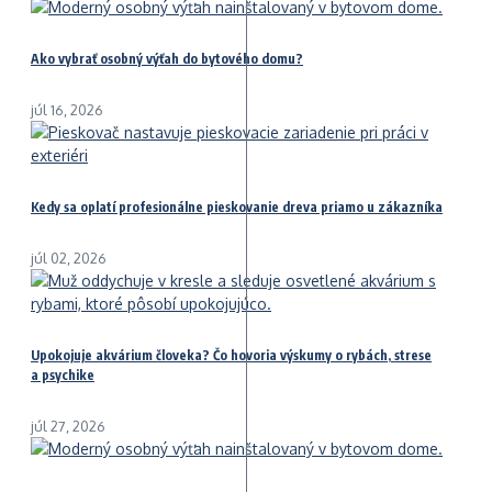
Ako vybrať osobný výťah do bytového domu?
júl 16, 2026
Kedy sa oplatí profesionálne pieskovanie dreva priamo u zákazníka
júl 02, 2026
Upokojuje akvárium človeka? Čo hovoria výskumy o rybách, strese
a psychike
júl 27, 2026