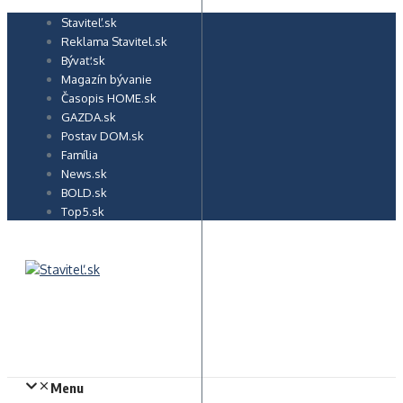
Preskočiť
Staviteľ.sk
na
Reklama Stavitel.sk
obsah
Bývať.sk
Magazín bývanie
Časopis HOME.sk
GAZDA.sk
Postav DOM.sk
Família
News.sk
BOLD.sk
Top5.sk
Menu