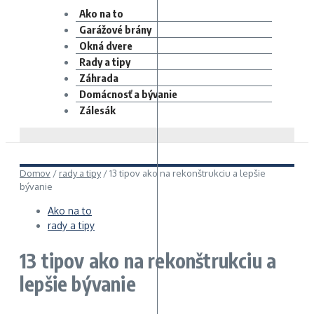
Ako na to
Garážové brány
Okná dvere
Rady a tipy
Záhrada
Domácnosť a bývanie
Zálesák
Domov
/
rady a tipy
/
13 tipov ako na rekonštrukciu a lepšie
bývanie
Ako na to
rady a tipy
13 tipov ako na rekonštrukciu a
lepšie bývanie