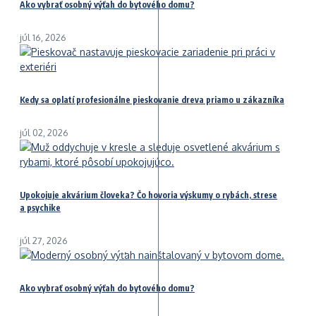
Ako vybrať osobný výťah do bytového domu?
júl 16, 2026
Kedy sa oplatí profesionálne pieskovanie dreva priamo u zákazníka
júl 02, 2026
Upokojuje akvárium človeka? Čo hovoria výskumy o rybách, strese
a psychike
júl 27, 2026
Ako vybrať osobný výťah do bytového domu?