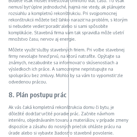
Budete však musieť investovať omnoho viac času. To však
nemusí byť úplne jednoduché, najmä nie vtedy, ak plánujete
rozsiahlu a kompletnú rekonštrukciu. Pri svojpomocnej
rekonštrukcii môžete tiež ľahko naraziť na problém, s ktorým
si nebudete vedieť poradiť alebo si sami spôsobíte
komplikácie. Stavebná firma vám tak spravidla môže ušetrí
množstvo času, nervov aj energie.
Môžete využiť služby stavebných firiem. Pri voľbe stavebnej
firmy nevolajte hneď prvú, na ktorú natrafíte. Opýtajte sa
známych, nezabudnite sa informovať o skúsenostiach a
výsledkoch ich práce. A samozrejme nepristupujte na
spoluprácu bez zmluvy. Mohlo by sa vám to vypomstiť zle
odvedenou prácou.
8. Plán postupu prác
Ak vás čaká kompletná rekonštrukcia domu či bytu, je
dôležité dodržať určité poradie prác. Začnite návrhom
interiéru, objednávaním tovaru a materiálov, v prípade zmeny
dispozície a zásahu do nosných priečok ohláste prácu na
úrade alebo si vybavte žiadosť o stavebné povolenie.