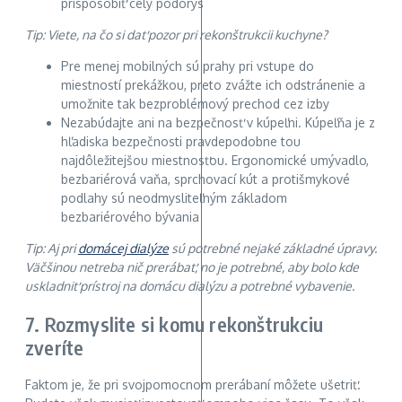
prispôsobiť celý pôdorys
Tip: Viete, na čo si dať pozor pri rekonštrukcii kuchyne?
Pre menej mobilných sú prahy pri vstupe do
miestností prekážkou, preto zvážte ich odstránenie a
umožnite tak bezproblémový prechod cez izby
Nezabúdajte ani na bezpečnosť v kúpeľni. Kúpeľňa je z
hľadiska bezpečnosti pravdepodobne tou
najdôležitejšou miestnosťou. Ergonomické umývadlo,
bezbariérová vaňa, sprchovací kút a protišmykové
podlahy sú neodmysliteľným základom
bezbariérového bývania
Tip: Aj pri
domácej dialýze
sú potrebné nejaké základné úpravy.
Väčšinou netreba nič prerábať, no je potrebné, aby bolo kde
uskladniť prístroj na domácu dialýzu a potrebné vybavenie.
7. Rozmyslite si komu rekonštrukciu
zveríte
Faktom je, že pri svojpomocnom prerábaní môžete ušetriť.