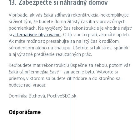
13. Zabezpečte si náhradný domov
V prípade, ak vás čaká zdĺhavá rekonštrukcia, nekomplikujte
si život tým, že budete doma žiť istý čas iba v provizórnych
podmienkach. Na vytýčený čas rekonštrukcie je vhodné nájsť
si
alternatívne ubytovanie
. O to viac to platí, ak máte aj deti.
Ak máte možnosť, presťahujte sa na istý čas k rodičom,
súrodencom alebo na chalupu. Ušetríte si tak stres, spánok
a aj výrazné predĺženie realizačných prác.
Keď budete mať rekonštrukciu úspešne za sebou, potom vás
čaká tá príjemnejšia časť – zariadenie bytu. Vytvorte si
priestor, v ktorom sa budete cítiť dobre a do ktorého sa
budete radi vracať.
Dominika Blchová,
PoctiveSEO.sk
Odporúčame