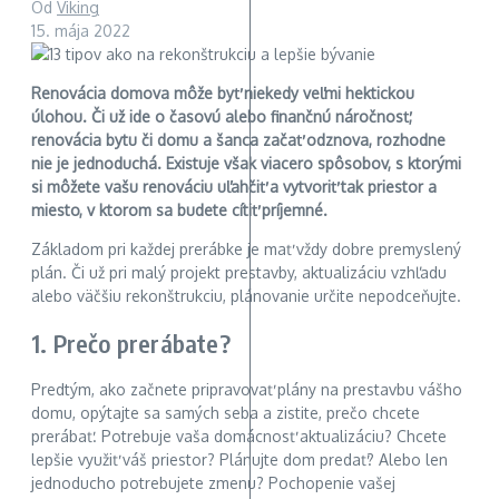
Od
Viking
15. mája 2022
Renovácia domova môže byť niekedy veľmi hektickou
úlohou. Či už ide o časovú alebo finančnú náročnosť,
renovácia bytu či domu a šanca začať odznova, rozhodne
nie je jednoduchá. Existuje však viacero spôsobov, s ktorými
si môžete vašu renováciu uľahčiť a vytvoriť tak priestor a
miesto, v ktorom sa budete cítiť príjemné.
Základom pri každej prerábke je mať vždy dobre premyslený
plán. Či už pri malý projekt prestavby, aktualizáciu vzhľadu
alebo väčšiu rekonštrukciu, plánovanie určite nepodceňujte.
1. Prečo prerábate?
Predtým, ako začnete pripravovať plány na prestavbu vášho
domu, opýtajte sa samých seba a zistite, prečo chcete
prerábať. Potrebuje vaša domácnosť aktualizáciu? Chcete
lepšie využiť váš priestor? Plánujte dom predať? Alebo len
jednoducho potrebujete zmenu? Pochopenie vašej