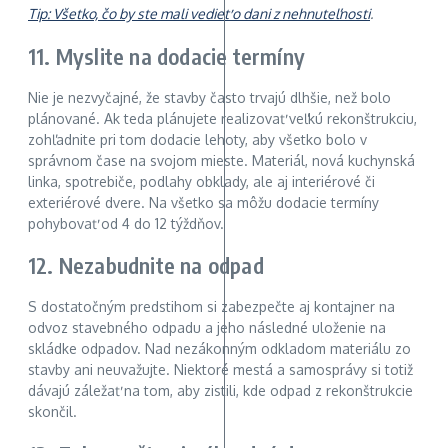
Tip: Všetko, čo by ste mali vedieť o dani z nehnuteľnosti
.
11. Myslite na dodacie termíny
Nie je nezvyčajné, že stavby často trvajú dlhšie, než bolo
plánované. Ak teda plánujete realizovať veľkú rekonštrukciu,
zohľadnite pri tom dodacie lehoty, aby všetko bolo v
správnom čase na svojom mieste. Materiál, nová kuchynská
linka, spotrebiče, podlahy obklady, ale aj interiérové či
exteriérové dvere. Na všetko sa môžu dodacie termíny
pohybovať od 4 do 12 týždňov.
12. Nezabudnite na odpad
S dostatočným predstihom si zabezpečte aj kontajner na
odvoz stavebného odpadu a jeho následné uloženie na
skládke odpadov. Nad nezákonným odkladom materiálu zo
stavby ani neuvažujte. Niektoré mestá a samosprávy si totiž
dávajú záležať na tom, aby zistili, kde odpad z rekonštrukcie
skončil.