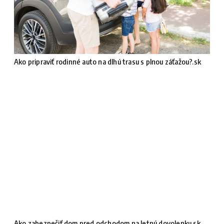
Ako pripraviť rodinné auto na dlhú trasu s plnou záťažou?.sk
Ako zabezpečiť dom pred odchodom na letnú dovolenku.sk