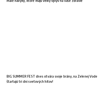
Malé návyky, ktoré majú veľký vplyv na vaše zdravie
BIG SUMMER FEST dnes otvára svoje brány, na Zelenej Vode
štartujú tri dni svetových hitov!