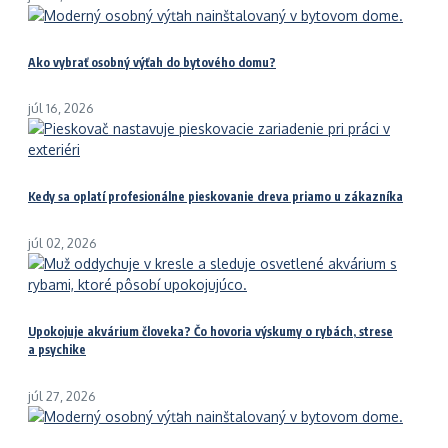
Ako vybrať osobný výťah do bytového domu?
júl 16, 2026
Kedy sa oplatí profesionálne pieskovanie dreva priamo u zákazníka
júl 02, 2026
Upokojuje akvárium človeka? Čo hovoria výskumy o rybách, strese
a psychike
júl 27, 2026