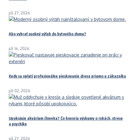
júl 27, 2026
Ako vybrať osobný výťah do bytového domu?
júl 16, 2026
Kedy sa oplatí profesionálne pieskovanie dreva priamo u zákazníka
júl 02, 2026
Upokojuje akvárium človeka? Čo hovoria výskumy o rybách, strese
a psychike
júl 27, 2026