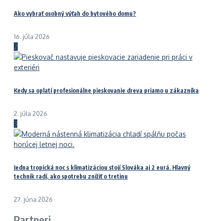
Ako vybrať osobný výťah do bytového domu?
16. júla 2026
2
Kedy sa oplatí profesionálne pieskovanie dreva priamo u zákazníka
2. júla 2026
3
Jedna tropická noc s klimatizáciou stojí Slováka aj 2 eurá. Hlavný
technik radí, ako spotrebu znížiť o tretinu
27. júna 2026
Partneri