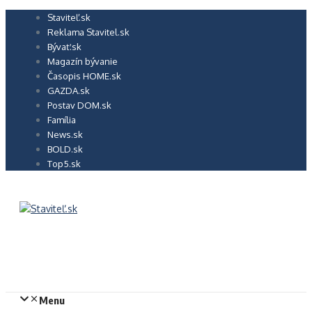
Preskočiť
Staviteľ.sk
na
Reklama Stavitel.sk
obsah
Bývať.sk
Magazín bývanie
Časopis HOME.sk
GAZDA.sk
Postav DOM.sk
Família
News.sk
BOLD.sk
Top5.sk
Menu