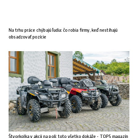
Na trhu práce chýbajú ľudia: čo robia firmy, keď nestíhajú
obsadzovať pozície
Štvorkolka v akcii na poli: toto všetko dokáže - TOP5 magazín