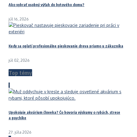
Ako vybrať osobný výťah do bytového domu?
júl 16, 2026
Kedy sa oplatí profesionálne pieskovanie dreva priamo u zákazníka
júl 02, 2026
Top témy
1
Upokojuje akvárium človeka? Čo hovoria výskumy o rybách, strese
a psychike
27. júla 2026