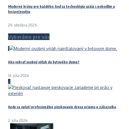
Moderné brány pre každého: keď sa technológia spája s pohodlím a
bezpečnosťou
29. októbra 2025
Vyberáme pre vás
1
Ako vybrať osobný výťah do bytového domu?
16. júla 2026
2
Kedy sa oplatí profesionálne pieskovanie dreva priamo u zákazníka
2. júla 2026