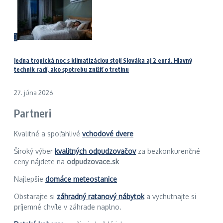
3
Jedna tropická noc s klimatizáciou stojí Slováka aj 2 eurá. Hlavný
technik radí, ako spotrebu znížiť o tretinu
27. júna 2026
Partneri
Kvalitné a spoľahlivé
vchodové dvere
Široký výber
kvalitných odpudzovačov
za bezkonkurenčné
ceny nájdete na
odpudzovace.sk
Najlepšie
domáce meteostanice
Obstarajte si
záhradný ratanový nábytok
a vychutnajte si
príjemné chvíle v záhrade naplno.