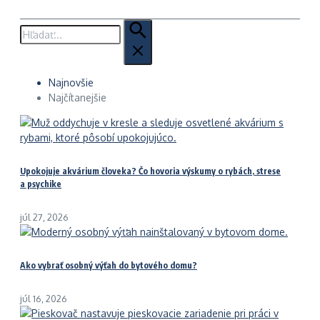
Hľadať:
Najnovšie
Najčítanejšie
Upokojuje akvárium človeka? Čo hovoria výskumy o rybách, strese
a psychike
júl 27, 2026
Ako vybrať osobný výťah do bytového domu?
júl 16, 2026