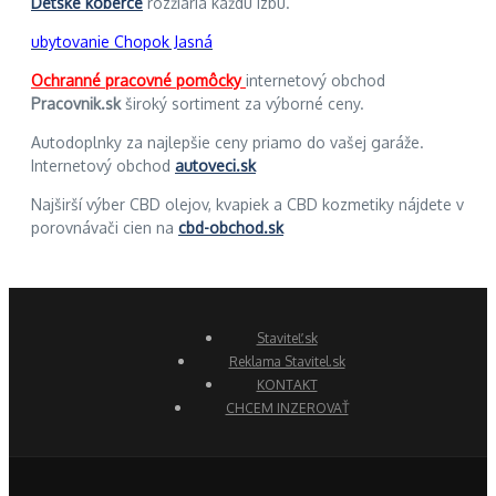
Detské koberce
rozžiaria každú izbu.
ubytovanie Chopok Jasná
Ochranné pracovné pomôcky
internetový obchod
Pracovnik.sk
široký sortiment za výborné ceny.
Autodoplnky za najlepšie ceny priamo do vašej garáže.
Internetový obchod
autoveci.sk
Najširší výber CBD olejov, kvapiek a CBD kozmetiky nájdete v
porovnávači cien na
cbd-obchod.sk
Staviteľ.sk
Reklama Stavitel.sk
KONTAKT
CHCEM INZEROVAŤ