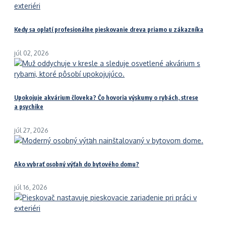
Kedy sa oplatí profesionálne pieskovanie dreva priamo u zákazníka
júl 02, 2026
Upokojuje akvárium človeka? Čo hovoria výskumy o rybách, strese
a psychike
júl 27, 2026
Ako vybrať osobný výťah do bytového domu?
júl 16, 2026