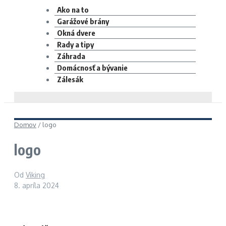
Ako na to
Garážové brány
Okná dvere
Rady a tipy
Záhrada
Domácnosť a bývanie
Zálesák
Domov
/
logo
logo
Od
Viking
8. apríla 2024