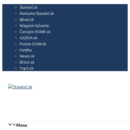
Preskočiť
Staviteľ.sk
na
Reklama Stavitel.sk
obsah
Bývať.sk
Magazín bývanie
Časopis HOME.sk
GAZDA.sk
Postav DOM.sk
Família
News.sk
BOLD.sk
Top5.sk
Menu