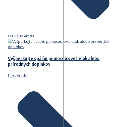
Previous Article
Vyšperkujte spálňu pomocou svetielok alebo
prírodných doplnkov
Next Article