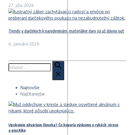
27. júla 2026
Trendy v darčekoch k narodeninám: materiálne dary sú už dávno out
6. januára 2026
Hľadať:
Najnovšie
Najčítanejšie
Upokojuje akvárium človeka? Čo hovoria výskumy o rybách, strese
a psychike