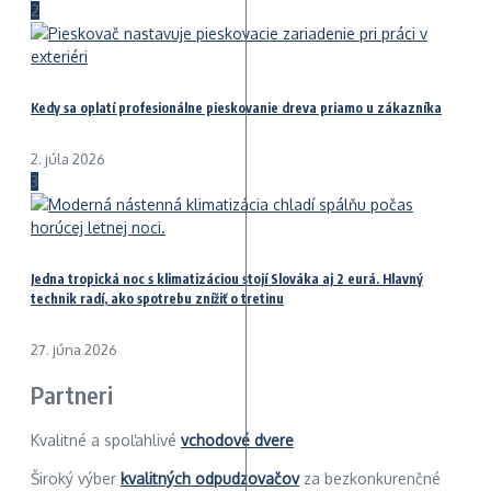
2
Kedy sa oplatí profesionálne pieskovanie dreva priamo u zákazníka
2. júla 2026
3
Jedna tropická noc s klimatizáciou stojí Slováka aj 2 eurá. Hlavný
technik radí, ako spotrebu znížiť o tretinu
27. júna 2026
Partneri
Kvalitné a spoľahlivé
vchodové dvere
Široký výber
kvalitných odpudzovačov
za bezkonkurenčné