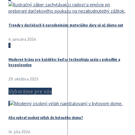
Trendy v darčekoch k narodeninám: materiálne dary sú už dávno out
6. januára 2026
3
Moderné brány pre každého: keď sa technológia spája s pohodlím a
bezpečnosťou
29. októbra 2025
Vyberáme pre vás
1
Ako vybrať osobný výťah do bytového domu?
16. júla 2026