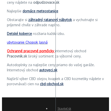
ceny nájdete na
odpudzovace.sk
Najlepšie
domáce meteostanice
Obstarajte si
záhradný ratanový nábytok
a vychutnajte si
príjemné chvíle v záhrade naplno.
Detské koberce
rozžiaria každú izbu.
ubytovanie Chopok Jasná
Ochranné pracovné pomôcky
internetový obchod
Pracovnik.sk
široký sortiment za výborné ceny.
Autodoplnky za najlepšie ceny priamo do vašej garáže.
Internetový obchod
autoveci.sk
Najširší výber CBD olejov, kvapiek a CBD kozmetiky nájdete v
porovnávači cien na
cbd-obchod.sk
Staviteľ.sk