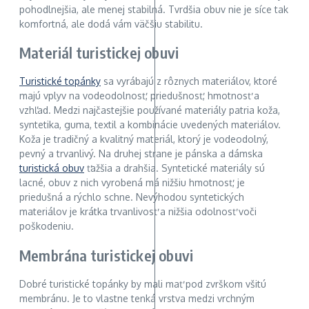
pohodlnejšia, ale menej stabilná. Tvrdšia obuv nie je síce tak
komfortná, ale dodá vám väčšiu stabilitu.
Materiál turistickej obuvi
Turistické topánky
sa vyrábajú z rôznych materiálov, ktoré
majú vplyv na vodeodolnosť, priedušnosť, hmotnosť a
vzhľad. Medzi najčastejšie používané materiály patria koža,
syntetika, guma, textil a kombinácie uvedených materiálov.
Koža je tradičný a kvalitný materiál, ktorý je vodeodolný,
pevný a trvanlivý. Na druhej strane je pánska a dámska
turistická obuv
ťažšia a drahšia. Syntetické materiály sú
lacné, obuv z nich vyrobená má nižšiu hmotnosť, je
priedušná a rýchlo schne. Nevýhodou syntetických
materiálov je krátka trvanlivosť a nižšia odolnosť voči
poškodeniu.
Membrána turistickej obuvi
Dobré turistické topánky by mali mať pod zvrškom všitú
membránu. Je to vlastne tenká vrstva medzi vrchným