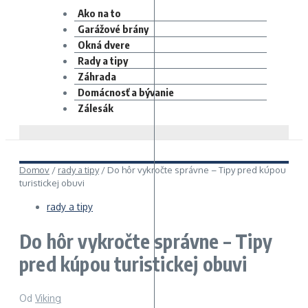
Ako na to
Garážové brány
Okná dvere
Rady a tipy
Záhrada
Domácnosť a bývanie
Zálesák
Domov
/
rady a tipy
/
Do hôr vykročte správne – Tipy pred kúpou
turistickej obuvi
rady a tipy
Do hôr vykročte správne – Tipy
pred kúpou turistickej obuvi
Od
Viking