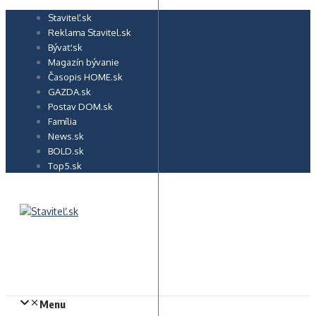
Preskočiť
Staviteľ.sk
na
Reklama Stavitel.sk
obsah
Bývať.sk
Magazín bývanie
Časopis HOME.sk
GAZDA.sk
Postav DOM.sk
Família
News.sk
BOLD.sk
Top5.sk
Menu