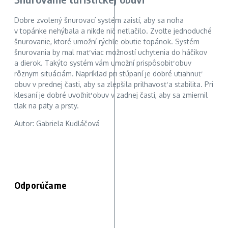
Dobre zvolený šnurovací systém zaistí, aby sa noha
v topánke nehýbala a nikde nič netlačilo. Zvoľte jednoduché
šnurovanie, ktoré umožní rýchle obutie topánok. Systém
šnurovania by mal mať viac možností uchytenia do háčikov
a dierok. Takýto systém vám umožní prispôsobiť obuv
rôznym situáciám. Napríklad pri stúpaní je dobré utiahnuť
obuv v prednej časti, aby sa zlepšila priľnavosť a stabilita. Pri
klesaní je dobré uvoľniť obuv v zadnej časti, aby sa zmiernil
tlak na päty a prsty.
Autor: Gabriela Kudláčová
Odporúčame