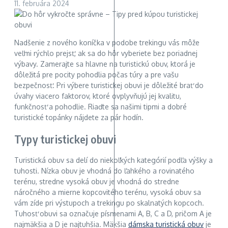
11. februára 2024
Nadšenie z nového koníčka v podobe trekingu vás môže
veľmi rýchlo prejsť, ak sa do hôr vyberiete bez poriadnej
výbavy. Zamerajte sa hlavne na turistickú obuv, ktorá je
dôležitá pre pocity pohodlia počas túry a pre vašu
bezpečnosť. Pri výbere turistickej obuvi je dôležité brať do
úvahy viacero faktorov, ktoré ovplyvňujú jej kvalitu,
funkčnosť a pohodlie. Riaďte sa našimi tipmi a dobré
turistické topánky nájdete za pár hodín.
Typy turistickej obuvi
Turistická obuv sa delí do niekoľkých kategórií podľa výšky a
tuhosti. Nízka obuv je vhodná do ľahkého a rovinatého
terénu, stredne vysoká obuv je vhodná do stredne
náročného a mierne kopcovitého terénu, vysoká obuv sa
vám zíde pri výstupoch a trekingu po skalnatých kopcoch.
Tuhosť obuvi sa označuje písmenami A, B, C a D, pričom A je
najmäkšia a D je najtuhšia. Mäkšia
dámska turistická obuv
je