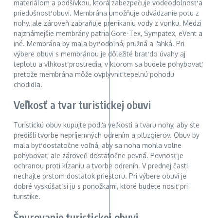
materiálom a podšívkou, ktorá zabezpečuje vodeodolnosť a
priedušnosť obuvi. Membrána umožňuje odvádzanie potu z
nohy, ale zároveň zabraňuje prenikaniu vody z vonku. Medzi
najznámejšie membrány patria Gore-Tex, Sympatex, eVent a
iné. Membrána by mala byť odolná, pružná a ľahká. Pri
výbere obuvi s membránou je dôležité brať do úvahy aj
teplotu a vlhkosť prostredia, v ktorom sa budete pohybovať,
pretože membrána môže ovplyvniť tepelnú pohodu
chodidla.
Veľkosť a tvar turistickej obuvi
Turistickú obuv kupujte podľa veľkosti a tvaru nohy, aby ste
predišli tvorbe nepríjemných odrením a pľuzgierov. Obuv by
mala byť dostatočne voľná, aby sa noha mohla voľne
pohybovať, ale zároveň dostatočne pevná. Pevnosť je
ochranou proti kĺzaniu a tvorbe odrenín. V prednej časti
nechajte prstom dostatok priestoru. Pri výbere obuvi je
dobré vyskúšať si ju s ponožkami, ktoré budete nosiť pri
turistike.
Šnurovanie turistickej obuvi