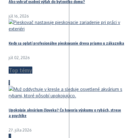
Ako vybrať osobný výťah do bytového domu?
júl 16, 2026
Kedy sa oplatí profesionálne pieskovanie dreva priamo u zákazníka
júl 02, 2026
Top témy
1
Upokojuje akvárium človeka? Čo hovoria výskumy o rybách, strese
a psychike
27. júla 2026
2