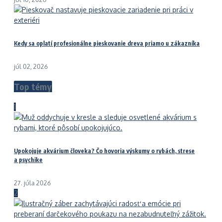
Kedy sa oplatí profesionálne pieskovanie dreva priamo u zákazníka
júl 02, 2026
Top témy
1
Upokojuje akvárium človeka? Čo hovoria výskumy o rybách, strese
a psychike
27. júla 2026
2