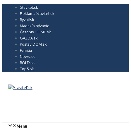
Preskočiť
Staviteľ.sk
na
Reklama Stavitel.sk
obsah
Bývať.sk
Magazín bývanie
Časopis HOME.sk
GAZDA.sk
Postav DOM.sk
Família
News.sk
BOLD.sk
Top5.sk
Menu