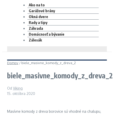
Ako na to
Garážové brány
Okná dvere
Rady a tipy
Záhrada
Domácnosť a bývanie
Zálesák
Domov
/
biele_masivne_komody_z_dreva_2
biele_masivne_komody_z_dreva_2
Od
Viking
15. októbra 2020
Masívne komody z dreva borovice sú vhodné na chalupu,