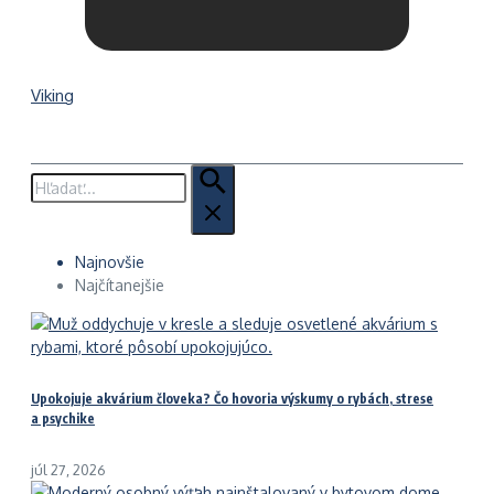
Viking
Hľadať:
Najnovšie
Najčítanejšie
Upokojuje akvárium človeka? Čo hovoria výskumy o rybách, strese
a psychike
júl 27, 2026