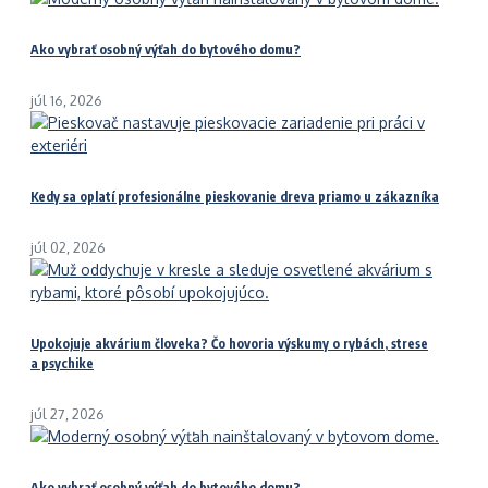
Ako vybrať osobný výťah do bytového domu?
júl 16, 2026
Kedy sa oplatí profesionálne pieskovanie dreva priamo u zákazníka
júl 02, 2026
Upokojuje akvárium človeka? Čo hovoria výskumy o rybách, strese
a psychike
júl 27, 2026
Ako vybrať osobný výťah do bytového domu?