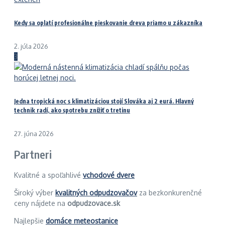
Kedy sa oplatí profesionálne pieskovanie dreva priamo u zákazníka
2. júla 2026
3
Jedna tropická noc s klimatizáciou stojí Slováka aj 2 eurá. Hlavný
technik radí, ako spotrebu znížiť o tretinu
27. júna 2026
Partneri
Kvalitné a spoľahlivé
vchodové dvere
Široký výber
kvalitných odpudzovačov
za bezkonkurenčné
ceny nájdete na
odpudzovace.sk
Najlepšie
domáce meteostanice