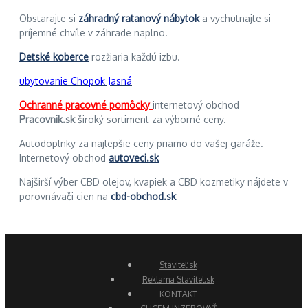
Obstarajte si
záhradný ratanový nábytok
a vychutnajte si
príjemné chvíle v záhrade naplno.
Detské koberce
rozžiaria každú izbu.
ubytovanie Chopok Jasná
Ochranné pracovné pomôcky
internetový obchod
Pracovnik.sk
široký sortiment za výborné ceny.
Autodoplnky za najlepšie ceny priamo do vašej garáže.
Internetový obchod
autoveci.sk
Najširší výber CBD olejov, kvapiek a CBD kozmetiky nájdete v
porovnávači cien na
cbd-obchod.sk
Staviteľ.sk
Reklama Stavitel.sk
KONTAKT