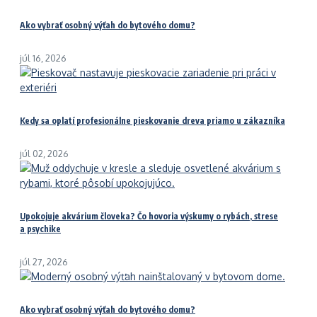
Ako vybrať osobný výťah do bytového domu?
júl 16, 2026
Kedy sa oplatí profesionálne pieskovanie dreva priamo u zákazníka
júl 02, 2026
Upokojuje akvárium človeka? Čo hovoria výskumy o rybách, strese
a psychike
júl 27, 2026
Ako vybrať osobný výťah do bytového domu?