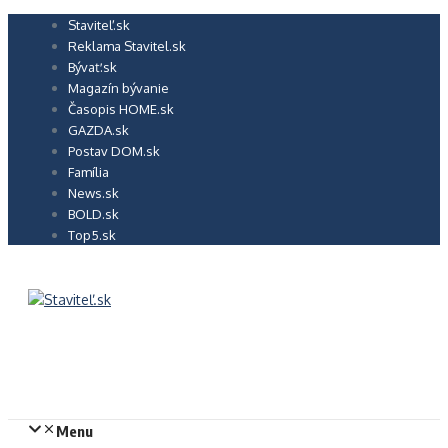
Preskočiť
Staviteľ.sk
na
Reklama Stavitel.sk
obsah
Bývať.sk
Magazín bývanie
Časopis HOME.sk
GAZDA.sk
Postav DOM.sk
Família
News.sk
BOLD.sk
Top5.sk
Menu