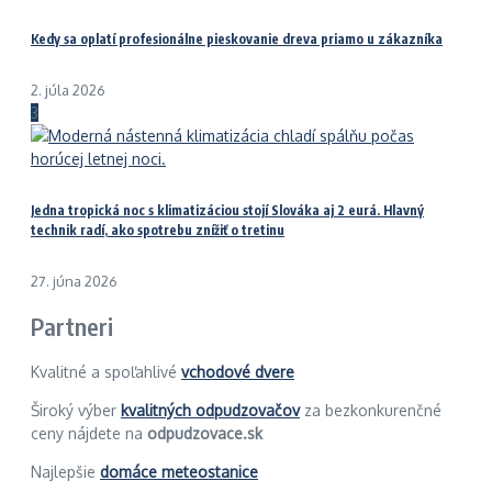
Kedy sa oplatí profesionálne pieskovanie dreva priamo u zákazníka
2. júla 2026
3
Jedna tropická noc s klimatizáciou stojí Slováka aj 2 eurá. Hlavný
technik radí, ako spotrebu znížiť o tretinu
27. júna 2026
Partneri
Kvalitné a spoľahlivé
vchodové dvere
Široký výber
kvalitných odpudzovačov
za bezkonkurenčné
ceny nájdete na
odpudzovace.sk
Najlepšie
domáce meteostanice