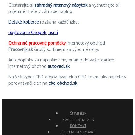
Obstarajte si
záhradný ratanový nábytok
a vychutnajte si
príjemné chvíle v záhrade naplno.
Detské koberce
rozžiaria každú izbu.
ubytovanie Chopok Jasná
Ochranné pracovné pomôcky
internetový obchod
Pracovnik.sk
široký sortiment za výborné ceny.
Autodoplnky za najlepšie ceny priamo do vašej garáže.
Internetový obchod
autoveci.sk
Najširší výber CBD olejov, kvapiek a CBD kozmetiky nájdete v
porovnávači cien na
cbd-obchod.sk
Staviteľ.sk
Reklama Stavitel.sk
KONTAKT
CHCEM INZEROVAŤ