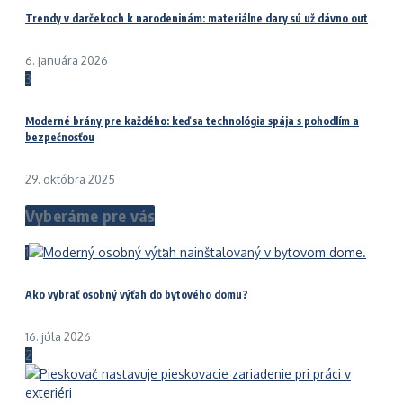
Trendy v darčekoch k narodeninám: materiálne dary sú už dávno out
6. januára 2026
3
Moderné brány pre každého: keď sa technológia spája s pohodlím a
bezpečnosťou
29. októbra 2025
Vyberáme pre vás
1
Ako vybrať osobný výťah do bytového domu?
16. júla 2026
2