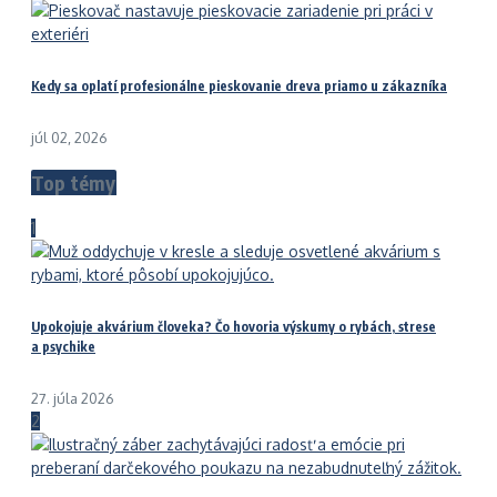
Kedy sa oplatí profesionálne pieskovanie dreva priamo u zákazníka
júl 02, 2026
Top témy
1
Upokojuje akvárium človeka? Čo hovoria výskumy o rybách, strese
a psychike
27. júla 2026
2