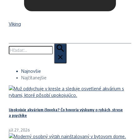
Viking
Hľadať:
Najnovšie
Najčítanejšie
Upokojuje akvárium človeka? Čo hovoria výskumy o rybách, strese
a psychike
júl 27, 2026