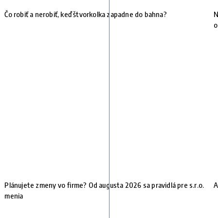
Čo robiť a nerobiť, keď štvorkolka zapadne do bahna?
N
o
Plánujete zmeny vo firme? Od augusta 2026 sa pravidlá pre s.r.o.
A
menia