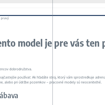
n pravý
ento model je pre vás ten 
 najčastejšie používať. Ak hľadáte stroj, ktorý vám sprostredkuje adre
arme, alebo pri údržbe pozemkov – pracovné modely sú neoceniteľné.
zábava