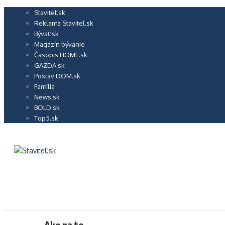
Preskočiť
Staviteľ.sk
na
Reklama Stavitel.sk
obsah
Bývať.sk
Magazín bývanie
Časopis HOME.sk
GAZDA.sk
Postav DOM.sk
Família
News.sk
BOLD.sk
Top5.sk