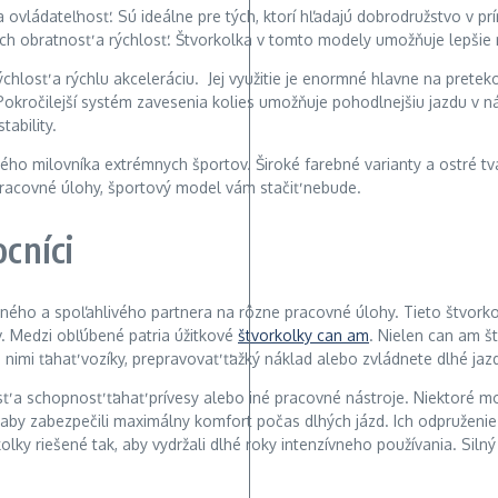
ovládateľnosť. Sú ideálne pre tých, ktorí hľadajú dobrodružstvo v prír
 ich obratnosť a rýchlosť. Štvorkolka v tomto modely umožňuje lepši
hlosť a rýchlu akceleráciu. Jej využitie je enormné hlavne na preteko
li. Pokročilejší systém zavesenia kolies umožňuje pohodlnejšiu jazdu v
ability.
 každého milovníka extrémnych športov. Široké farebné varianty a ost
 pracovné úlohy, športový model vám stačiť nebude.
ocníci
nného a spoľahlivého partnera na rôzne pracovné úlohy. Tieto štvorkol
. Medzi obľúbené patria úžitkové
štvorkolky can am
. Nielen can am š
 nimi ťahať vozíky, prepravovať ťažký náklad alebo zvládnete dlhé ja
a schopnosť ťahať prívesy alebo iné pracovné nástroje. Niektoré mod
 aby zabezpečili maximálny komfort počas dlhých jázd. Ich odpruženie 
kolky riešené tak, aby vydržali dlhé roky intenzívneho používania. S