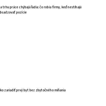
a trhu práce chýbajú ľudia: čo robia firmy, keď nestíhajú
bsadzovať pozície
ko zariadiť prvý byt bez zbytočného míňania