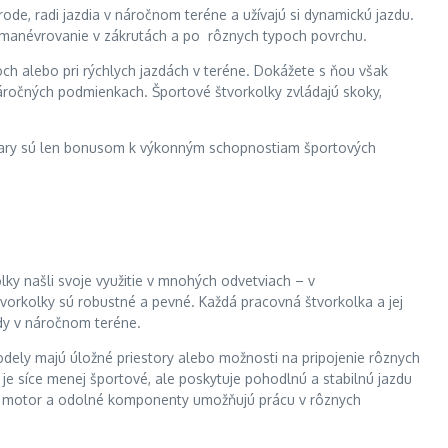
ode, radi jazdia v náročnom teréne a užívajú si dynamickú jazdu.
e manévrovanie v zákrutách a po rôznych typoch povrchu.
ch alebo pri rýchlych jazdách v teréne. Dokážete s ňou však
 náročných podmienkach. Športové štvorkolky zvládajú skoky,
ré tvary sú len bonusom k výkonným schopnostiam športových
ky našli svoje využitie v mnohých odvetviach – v
tvorkolky sú robustné a pevné. Každá pracovná štvorkolka a jej
zdy v náročnom teréne.
ely majú úložné priestory alebo možnosti na pripojenie rôznych
je síce menej športové, ale poskytuje pohodlnú a stabilnú jazdu
ilný motor a odolné komponenty umožňujú prácu v rôznych