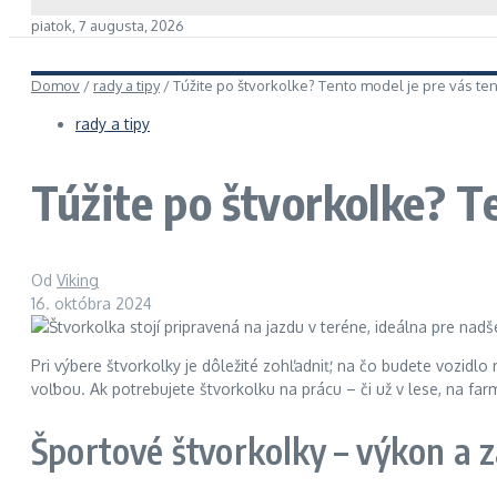
piatok, 7 augusta, 2026
Domov
/
rady a tipy
/
Túžite po štvorkolke? Tento model je pre vás te
rady a tipy
Túžite po štvorkolke? T
Od
Viking
16. októbra 2024
Pri výbere štvorkolky je dôležité zohľadniť, na čo budete vozidlo
voľbou. Ak potrebujete štvorkolku na prácu – či už v lese, na f
Športové štvorkolky – výkon a 