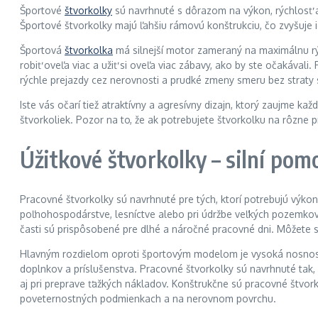
Športové
štvorkolky
sú navrhnuté s dôrazom na výkon, rýchlosť a 
Športové štvorkolky majú ľahšiu rámovú konštrukciu, čo zvyšuje
Športová
štvorkolka
má silnejší motor zameraný na maximálnu rýc
robiť oveľa viac a užiť si oveľa viac zábavy, ako by ste očakáva
rýchle prejazdy cez nerovnosti a prudké zmeny smeru bez straty st
Iste vás očarí tiež atraktívny a agresívny dizajn, ktorý zaujme
štvorkoliek. Pozor na to, že ak potrebujete štvorkolku na rôzne
Úžitkové štvorkolky – silní pom
Pracovné štvorkolky sú navrhnuté pre tých, ktorí potrebujú výko
poľnohospodárstve, lesníctve alebo pri údržbe veľkých pozemkov
časti sú prispôsobené pre dlhé a náročné pracovné dni. Môžete s
Hlavným rozdielom oproti športovým modelom je vysoká nosnosť 
doplnkov a príslušenstva. Pracovné štvorkolky sú navrhnuté tak,
aj pri preprave ťažkých nákladov. Konštrukčne sú pracovné štvor
poveternostných podmienkach a na nerovnom povrchu.