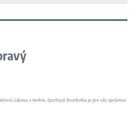
pravý
nalínovú zábavu v teréne, športová štvorkolka je pre vás správnou