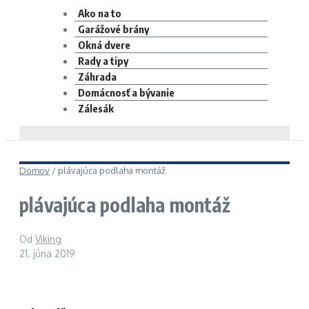
Ako na to
Garážové brány
Okná dvere
Rady a tipy
Záhrada
Domácnosť a bývanie
Zálesák
Domov
/
plávajúca podlaha montáž
plávajúca podlaha montáž
Od
Viking
21. júna 2019