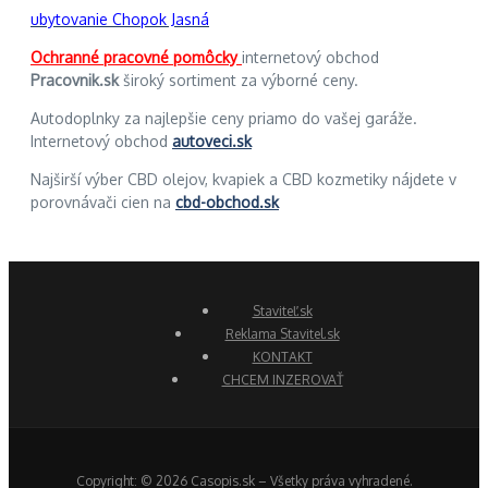
ubytovanie Chopok Jasná
Ochranné pracovné pomôcky
internetový obchod
Pracovnik.sk
široký sortiment za výborné ceny.
Autodoplnky za najlepšie ceny priamo do vašej garáže.
Internetový obchod
autoveci.sk
Najširší výber CBD olejov, kvapiek a CBD kozmetiky nájdete v
porovnávači cien na
cbd-obchod.sk
Staviteľ.sk
Reklama Stavitel.sk
KONTAKT
CHCEM INZEROVAŤ
Copyright: © 2026 Casopis.sk – Všetky práva vyhradené.