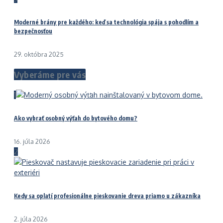
Moderné brány pre každého: keď sa technológia spája s pohodlím a
bezpečnosťou
29. októbra 2025
Vyberáme pre vás
1
Ako vybrať osobný výťah do bytového domu?
16. júla 2026
2
Kedy sa oplatí profesionálne pieskovanie dreva priamo u zákazníka
2. júla 2026