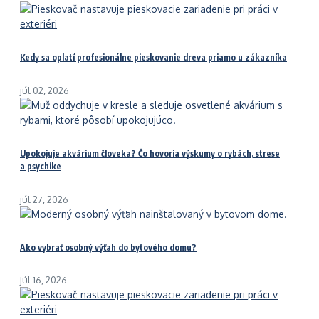
Kedy sa oplatí profesionálne pieskovanie dreva priamo u zákazníka
júl 02, 2026
Upokojuje akvárium človeka? Čo hovoria výskumy o rybách, strese
a psychike
júl 27, 2026
Ako vybrať osobný výťah do bytového domu?
júl 16, 2026