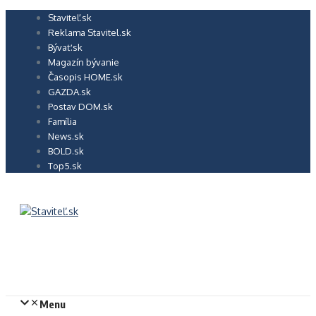
Preskočiť
Staviteľ.sk
na
Reklama Stavitel.sk
obsah
Bývať.sk
Magazín bývanie
Časopis HOME.sk
GAZDA.sk
Postav DOM.sk
Família
News.sk
BOLD.sk
Top5.sk
Menu