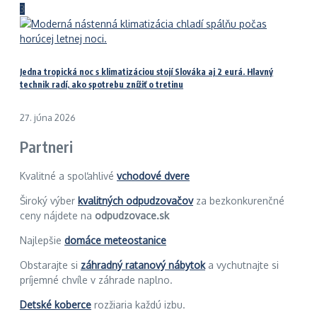
3
Jedna tropická noc s klimatizáciou stojí Slováka aj 2 eurá. Hlavný
technik radí, ako spotrebu znížiť o tretinu
27. júna 2026
Partneri
Kvalitné a spoľahlivé
vchodové dvere
Široký výber
kvalitných odpudzovačov
za bezkonkurenčné
ceny nájdete na
odpudzovace.sk
Najlepšie
domáce meteostanice
Obstarajte si
záhradný ratanový nábytok
a vychutnajte si
príjemné chvíle v záhrade naplno.
Detské koberce
rozžiaria každú izbu.